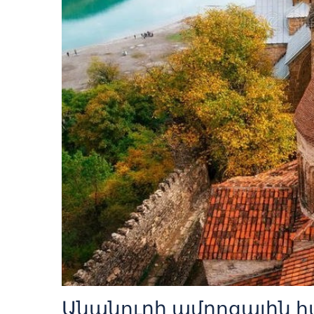
Անանուրի ամրոցային հ