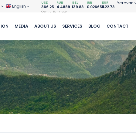
USD
RUB
GEL
IRR
EUR
Yerevan 
D
English
366.25
4.4889
139.83
0.026655
422.73
Central Bank rate
ION
MEDIA
ABOUT US
SERVICES
BLOG
CONTACT