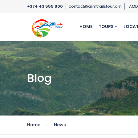
+374 43 555 900
contact@armtrailstour.am
AM
HOME
TOURS
LOCAT
Blog
Home
News