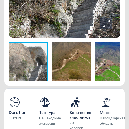
Duration
Тип тура
Количество
Место
участников
2 Hours
Пешеходные
Вайоцдзорская
20
экскурсии
область
человек