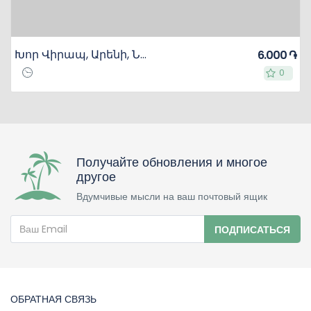
Խոր Վիրապ, Արենի, Նորավանք
6.000 ֏
0
0
Получайте обновления и многое
другое
Вдумчивые мысли на ваш почтовый ящик
ПОДПИСАТЬСЯ
ОБРАТНАЯ СВЯЗЬ