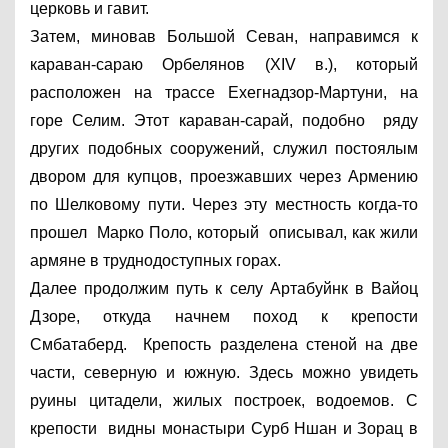
церковь и гавит. 
Затем, миновав Большой Севан, направимся к 
караван-сараю Орбелянов (XIV в.), который 
расположен на трассе Ехегнадзор-Мартуни, на 
горе Селим. Этот караван-сарай, подобно  ряду 
других подобных сооружений, служил постоялым 
двором для купцов, проезжавших через Армению 
по Шелковому пути. Через эту местность когда-то 
прошел  Марко Поло, который  описывал, как жили 
армяне в труднодоступных горах.
Далее продолжим путь к селу Артабуйнк в Вайоц 
Дзоре, откуда начнем поход к крепости 
Смбатаберд.  Крепость разделена стеной на две 
части, северную и южную. Здесь можно увидеть 
руины цитадели, жилых построек, водоемов. С 
крепости  видны монастыри Сурб Ншан и Зорац в 