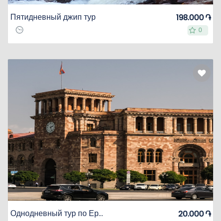
Пятидневный джип тур
198.000 ֏
0
0
Однодневный тур по Еревану
20.000 ֏