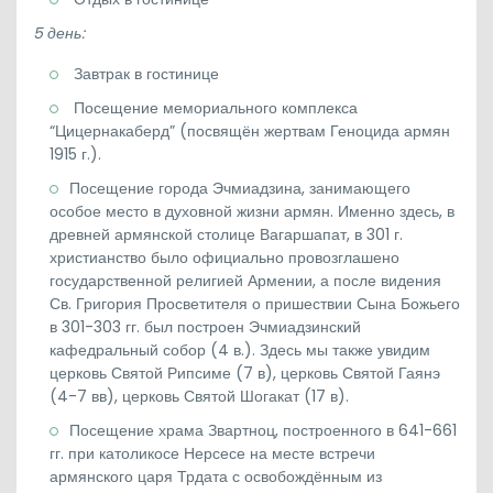
5 день:
Завтрак в гостинице
Посещение мемориального комплекса
“Цицернакаберд” (посвящён жертвам Геноцида армян
1915 г.).
Посещение города Эчмиадзина, занимающего
особое место в духовной жизни армян. Именно здесь, в
древней армянской столице Вагаршапат, в 301 г.
христианство было официально провозглашено
государственной религией Армении, а после видения
Св. Григория Просветителя о пришествии Сына Божьего
в 301-303 гг. был построен Эчмиадзинский
кафедральный собор (4 в.). Здесь мы также увидим
церковь Святой Рипсиме (7 в), церковь Святой Гаянэ
(4-7 вв), церковь Святой Шогакат (17 в).
Посещение храма Звартноц, построенного в 641-661
гг. при католикосе Нерсесе на месте встречи
армянского царя Трдата с освобождённым из