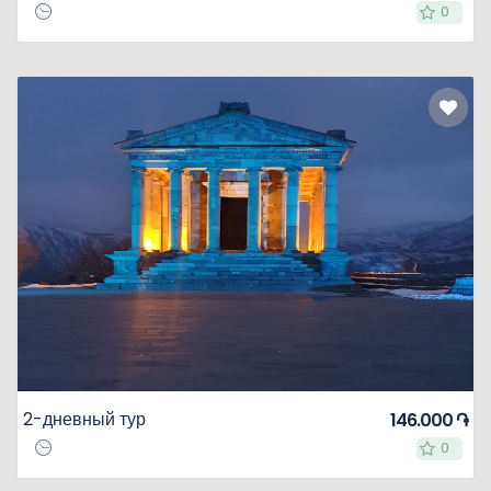
0
0
2-дневный тур
146.000 ֏
0
0