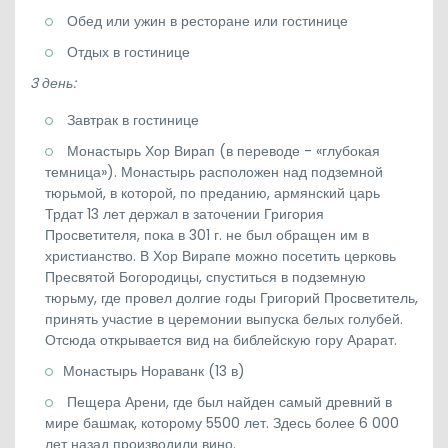
Обед или ужин в ресторане или гостинице
Отдых в гостинице
3 день:
Завтрак в гостинице
Монастырь Хор Вирап (в переводе - «глубокая
темница»). Монастырь расположен над подземной
тюрьмой, в которой, по преданию, армянский царь
Трдат 13 лет держал в заточении Григория
Просветителя, пока в 301 г. не был обращен им в
христианство. В Хор Вирапе можно посетить церковь
Пресвятой Богородицы, спуститься в подземную
тюрьму, где провел долгие годы Григорий Просветитель,
принять участие в церемонии выпуска белых голубей.
Отсюда открывается вид на библейскую гору Арарат.
Монастырь Нораванк (13 в)
Пещера Арени, где был найден самый древний в
мире башмак, которому 5500 лет. Здесь более 6 000
лет назад производили вино.