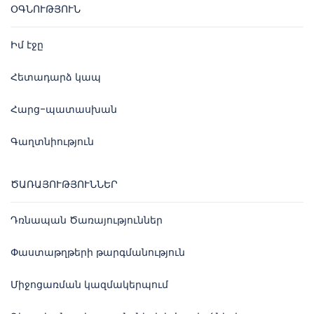
ՕԳՆՈՒԹՅՈՒՆ
Իմ էջը
Հետադարձ կապ
Հարց-պատասխան
Գաղտնիություն
ԾԱՌԱՅՈՒԹՅՈՒՆՆԵՐ
Դռնապան Ծառայություններ
Փաստաթղթերի թարգմանություն
Միջոցառման կազմակերպում