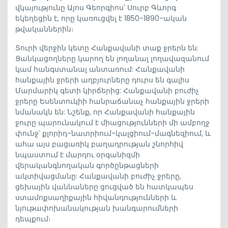
վկայությունը Այոս Գեորգիոս՝ Սուրբ Գևորգ
եկեղեցին է, որը կառուցվել է 1850-1890-ական
թվականներին։
Տուրի վերջին կետը Հանքավանի տաք ջրերն են:
Ցանկացողները կարող են լողանալ լողավազանում
կամ հանգստանալ անտառում: Հանքավանի
հանքային ջրերի աղբյուրները դուրս են գալիս
Մարմարիկ գետի կիրճերից: Հանքավանի բուժիչ
ջրերը Եսենտուկիի հանրաճանաչ հանքային ջրերի
նմանակն են: Նշենք, որ Հանքավանի հանքային
ջուրը պարունակում է միացությունների մի ամբողջ
փունջ՝ քլորիդ-նատրիում-կալցիում-մագնեզիում, և
ահա այս բացառիկ բաղադրության շնորհիվ
նպաստում է մարդու օրգանիզմի
վերականգնողական գործընթացների
ակտիվացմանը: Հանքավանի բուժիչ ջրերը,
ցեխային վաննաները ցուցված են հատկապես
ստամոքսաղիքային հիվանդությունների և
նյութափոխանակության խանգարումների
դեպքում։