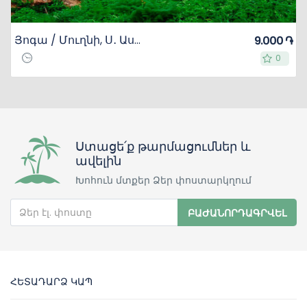
Յոգա / Մուղնի, Ս․ Աստվածածին եկեղեցի, Թեղենյաց վանք
9.000 ֏
0
0
Ստացե՛ք թարմացումներ և
ավելին
Խոհուն մտքեր Ձեր փոստարկղում
ԲԱԺԱՆՈՐԴԱԳՐՎԵԼ
ՀԵՏԱԴԱՐՁ ԿԱՊ