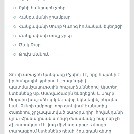
Բջնի հանքային ջրեր
Հանքավանի ջրամբար
Հանքավանի Սուրբ Գևորգ հունական եկեղեցի
Հանքավանի տաք ջրեր
Ծակ Քար
Թուխ Մանուկ
Տուրի առաջին կանգառը Բջնիում է, որը հայտնի է
իր հանքային ջրերով և բազմաթիվ
պատմամշակութային հուշարձաններով: Այստեղ
կտեսնենք Սբ. Աստվածածին եկեղեցին և Սուրբ
Սարգիս խաչաձև գմբեթավոր եկեղեցին, ինչպես
նաև Բջնիի ամրոցը, որը գտնվում է անառիկ
ժայռերով շրջապատված բարձրադիր, հրվանդանի
վրա։ Հիմնադրման ստույգ ժամանակը հայտնի չէ։
Հիշատակվում է վաղ միջնադարից։ Ամրոցի
տարացքում կտեսնենք դեպի Հրազդան գետը