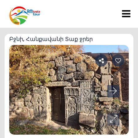
Բջնի, Հանքավանի Տաք ջրեր