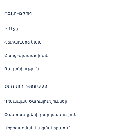
ՕԳՆՈՒԹՅՈՒՆ
Իմ էջը
Հետադարձ կապ
Հարց-պատասխան
Գաղտնիություն
ԾԱՌԱՅՈՒԹՅՈՒՆՆԵՐ
Դռնապան Ծառայություններ
Փաստաթղթերի թարգմանություն
Միջոցառման կազմակերպում