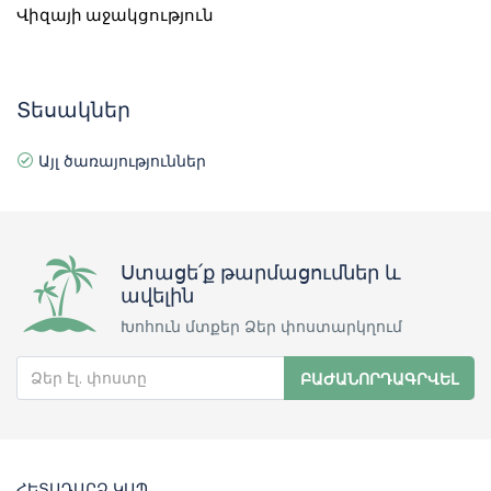
Վիզայի աջակցություն
Տեսակներ
Այլ ծառայություններ
Ստացե՛ք թարմացումներ և
ավելին
Խոհուն մտքեր Ձեր փոստարկղում
ԲԱԺԱՆՈՐԴԱԳՐՎԵԼ
ՀԵՏԱԴԱՐՁ ԿԱՊ