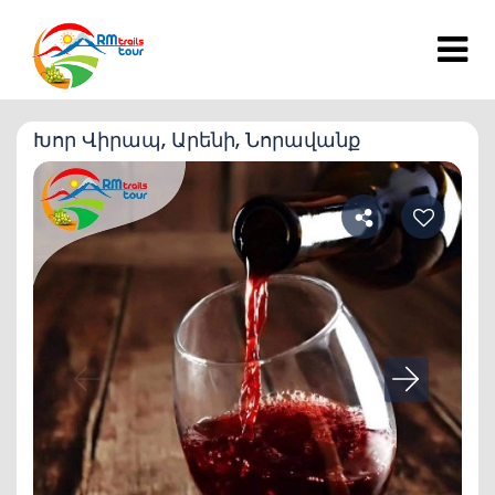
Խոր Վիրապ, Արենի, Նորավանք