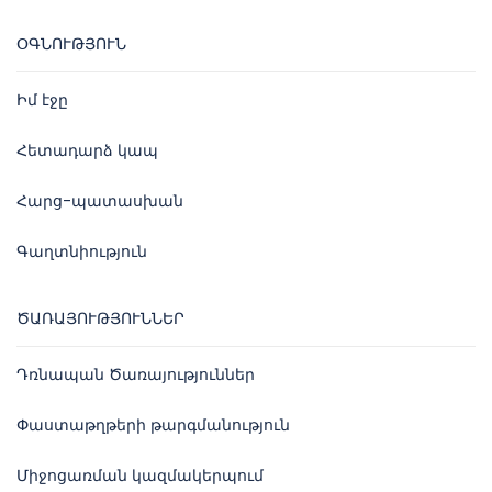
ՕԳՆՈՒԹՅՈՒՆ
Իմ էջը
Հետադարձ կապ
Հարց-պատասխան
Գաղտնիություն
ԾԱՌԱՅՈՒԹՅՈՒՆՆԵՐ
Դռնապան Ծառայություններ
Փաստաթղթերի թարգմանություն
Միջոցառման կազմակերպում