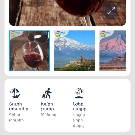
Տուրի
Խմբի
Նշեք
տեսակը
չափը
վայրը
Գինու
10 մարդ
Վայոց
տուրեր
Ձորի
մարզ