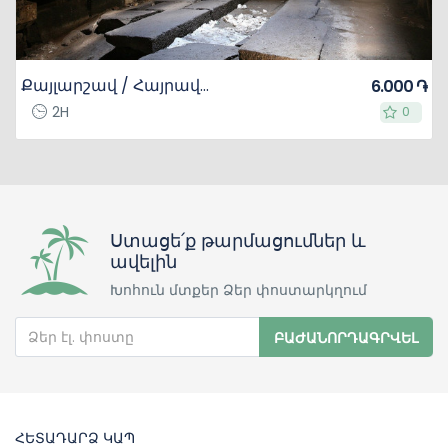
Քայլարշավ / Հայրավանք վանական համալիր, Օրբելյանների իջևանատուն, Սմբատաբերդ
6.000 ֏
2H
0
0
Ստացե՛ք թարմացումներ և
ավելին
Խոհուն մտքեր Ձեր փոստարկղում
ԲԱԺԱՆՈՐԴԱԳՐՎԵԼ
ՀԵՏԱԴԱՐՁ ԿԱՊ