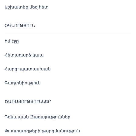
Աշխատեք մեզ հետ
ՕԳՆՈՒԹՅՈՒՆ
Իմ էջը
Հետադարձ կապ
Հարց-պատասխան
Գաղտնիություն
ԾԱՌԱՅՈՒԹՅՈՒՆՆԵՐ
Դռնապան Ծառայություններ
Փաստաթղթերի թարգմանություն