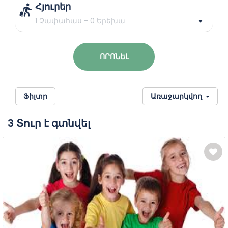
Հյուրեր
1 Չափահաս
-
0 Երեխա
ՈՐՈՆԵԼ
Ֆիլտր
Առաջարկվող
3 Տուր է գտնվել
Տուրի
տեսակը
Ջիպ