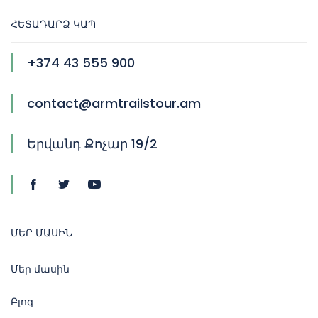
ՀԵՏԱԴԱՐՁ ԿԱՊ
+374 43 555 900
contact@armtrailstour.am
Երվանդ Քոչար 19/2
ՄԵՐ ՄԱՍԻՆ
Մեր մասին
Բլոգ