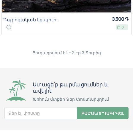
Կիրառել
3.500 ֏
Դպրոցական էքսկուրսիաներ բարձր դասարաններ/ ավագ դպրոց
Անհատական
0
0
Ցուցադրվում է 1 - 3 -ը 3 Տուրից
Ստացե՛ք թարմացումներ և
ավելին
Խոհուն մտքեր Ձեր փոստարկղում
ԲԱԺԱՆՈՐԴԱԳՐՎԵԼ