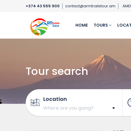
+374 43 555 900
contact@armtrailstour.am
AM
HOME
TOURS
LOCAT
Tour search
Location