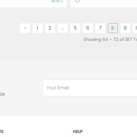
‹
1
2
...
5
6
7
9
8
Showing 64 - 72 of 187 T
ox
US
HELP