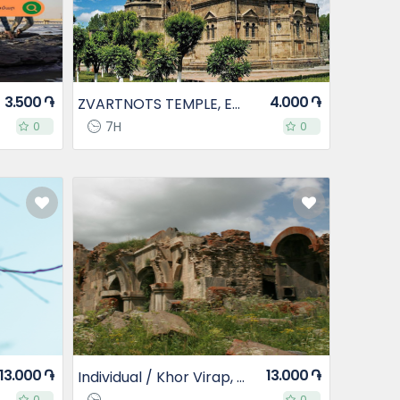
3.500 ֏
4.000 ֏
ZVARTNOTS TEMPLE, ECHMIADZIN TOWN
0
0
7H
0
0
13.000 ֏
13.000 ֏
Individual / Khor Virap, Birds Cave, Noravank Monastery, Arates Monastery, Waterfall Goghtanik
0
0
0
0