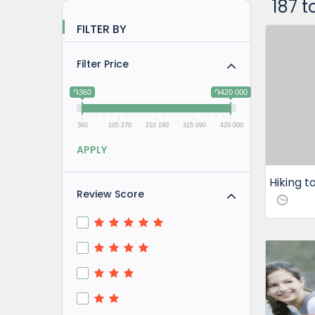
187 t
FILTER BY
Filter Price
֏360
֏420 000
360
105 270
210 180
315 090
420 000
APPLY
Review Score