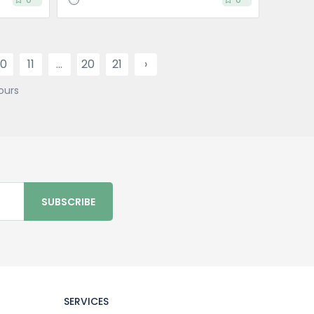
10
11
...
20
21
›
ours
SUBSCRIBE
SERVICES