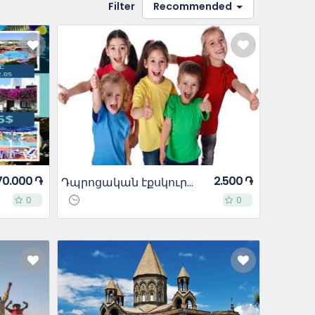
Filter
Recommended
70.000 ֏
2.500 ֏
Դպրոցական էքսկուրսիաներ տարրական դպրոց
0
0
0
0