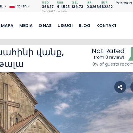
USD
RUB
GEL
IRR
EUR
Yerevan
MD
Polish
366.17
4.4525
139.73
0.026648
422.12
Central Bank rate
MAPA
MEDIA
O NAS
USŁUGI
BLOG
KONTAKT
ահինի վանք,
Not Rated
from 0 reviews
խթալա
0% of guests rec