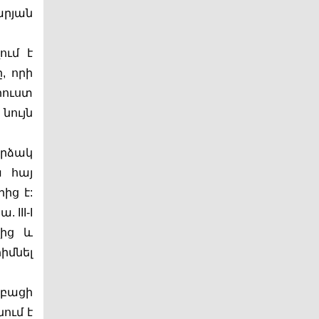
րյան 
ւմ է 
 որի 
ուստ 
ույն 
րձակ 
 հայ 
ց է: 
II-I 
ից և 
մնել 
բացի 
ւմ է 