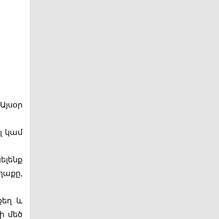
յսօր 
 կամ 
լենք 
աքը, 
եղ և 
 մեծ 