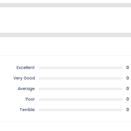
Excellent
0
Very Good
0
Average
0
Poor
0
Terrible
0