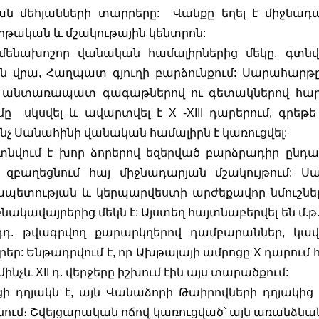
 մեհյանների տարրերը:  Վանքը եղել է միջնադա
թական և մշակութային կենտրոն:  
նախոշոր վանական համալիրներից մեկը, գտնվո
ն վրա, Հաղպատ գյուղի բարձունքում: Սարահարթը,
է անտառապատ գագաթներով ու գետակներով հար
 սկսվել և ավարտվել է X -XIII դարերում, գրեթե ն
նչ Սանահինի վանական համալիրն է կառուցվել:
նվում է խոր ձորերով եզերված բարձրադիր ընդա
բաղեցնում հայ միջնադարյան մշակույթում: Սա
ետության և կերպարվեստի արժեքավոր նմուշների
վայրերից մեկն է: Այստեղ հայտնաբերվել են մ.թ.ա. I
I դդ. թվագրվող քարարկղերով դամբարաններ, կավ
 Ենթադրվում է, որ Ախթալայի ամրոցը X դարում հի
նչև XII դ. վերջերը իշխում էին այս տարածքում: 
ի դղյակն է, այն Վանաձորի Թաիրովների դղյակից 
մ։ Շվեյցարական ոճով կառուցված՝ այն առանձնանո