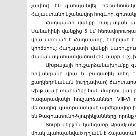
չափով  են պահպանվել  հեթանոսական
Հայաստանի նշանավոր հոգևոր, գիտակր
Հաղպատի վանքը՝ հայկական ամե
Սանահինի վանքից 6 կմ հեռավորությա
վրա սփռված է Հաղպատը, եզերված 
կիրճերով: Հաղպատի վանքի կառուցումը 
ժամանակահատվածում (10 տարի ուշ), ի
Ախթալայի հուշարձանախումբը գտ
հրվանդանի վրա և բացառիկ տեղ է զ
քաղկեդոնական (ուղղափառ) ճարտարապ
Ախթալայի տարածքը նաև մարդու վաղ բնակա
հազարամյակի հուշարձաններ, VIII-V
մետաղից պատրաստված արժեքավոր իրեր:
են Բագրատունի-Կյուրիկյանները, որոնք մի
Տուրի վերջին կանգառը Արամյանց
միակ պահպանված դղյակն է Հայաստանու