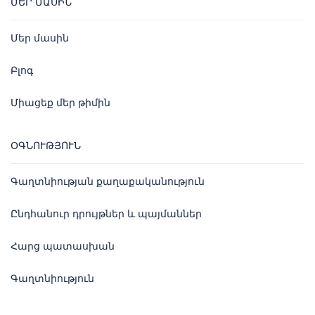
ՄԵՐ ՄԱՍԻՆ
Մեր մասին
Բլոգ
Միացեք մեր թիմին
ՕԳՆՈՒԹՅՈՒՆ
Գաղտնիության քաղաքականություն
Ընդհանուր դրույթներ և պայմաններ
Հարց պատասխան
Գաղտնիություն