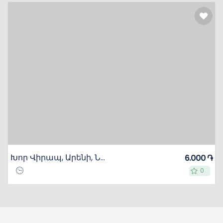
Խոր Վիրապ, Արենի, Նորավանք
6.000 ֏
0
0