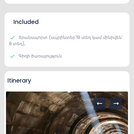
Included
Տրանսպորտ (սպրինտեր՝19 տեղ կամ մինիվեն՝
8 տեղ),
Գիդի ծառայություն
Itinerary