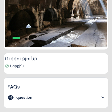
Ուղղությունը
Ներքին
FAQs
question
answere