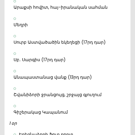
Արաքսի հովիտ, հայ-իրանական սահման
Մեղրի
Սուրբ Աստվածածին եկեղեցի (17րդ դար)
Սբ․ Սարգիս (17րդ դար)
Անապաստանաց վանք (13րդ դար)
Շվանիձորի ջրանցույց, շրջայց գյուղում
Գիշերակաց Կապանում
1 օր
Եղեգնաձորի ֆուդ քորտ