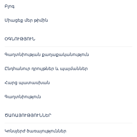
Բլոգ
Միացեք մեր թիմին
ՕԳՆՈՒԹՅՈՒՆ
Գաղտնիության քաղաքականություն
Ընդհանուր դրույթներ և պայմաններ
Հարց պատասխան
Գաղտնիություն
ԾԱՌԱՅՈՒԹՅՈՒՆՆԵՐ
Կոնսյերժ ծառայություններ