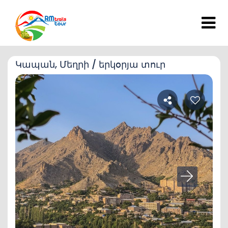
Կապան, Մեղրի / երկօրյա տուր