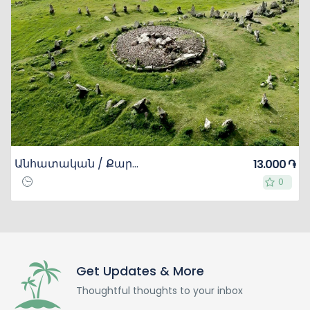
Անհատական / Քարահունջ, Շաքիի ջրվեժ, Տոլորսի ջրամբար
13.000 ֏
0
0
Get Updates & More
Thoughtful thoughts to your inbox