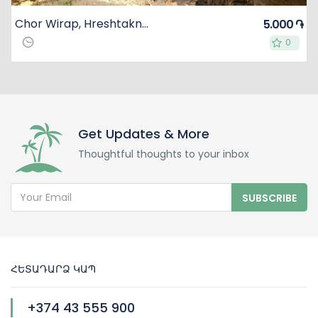
Chor Wirap, Hreshtakneri Dzor, Tapi berd
5.000 ֏
0
0
Get Updates & More
Thoughtful thoughts to your inbox
SUBSCRIBE
ՀԵՏԱԴԱՐՁ ԿԱՊ
+374 43 555 900