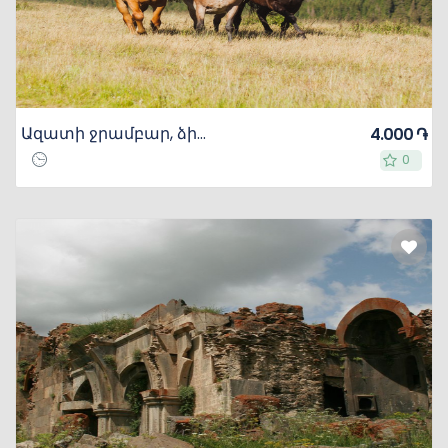
Ազատի ջրամբար, ձիավարություն Ձորաղբյուրի սարերում
4.000 ֏
0
0