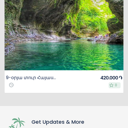
9-օրյա տուր Հայաստանում և Վրաստանում
420.000 ֏
0
0
Get Updates & More