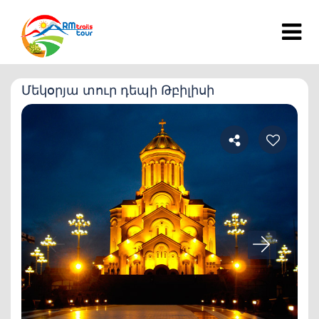
Մեկօրյա տուր դեպի Թբիլիսի