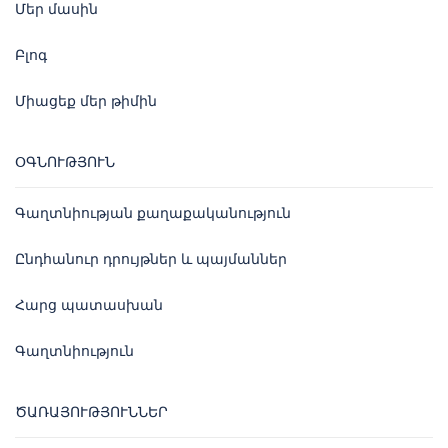
Մեր մասին
Բլոգ
Միացեք մեր թիմին
ՕԳՆՈՒԹՅՈՒՆ
Գաղտնիության քաղաքականություն
Ընդհանուր դրույթներ և պայմաններ
Հարց պատասխան
Գաղտնիություն
ԾԱՌԱՅՈՒԹՅՈՒՆՆԵՐ