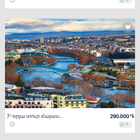
7-օրյա տուր Հայաստանում և Վրաստանում
290.000 ֏
0
0