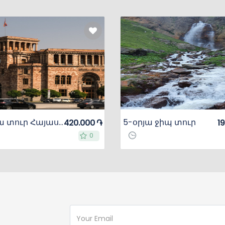
10-օրյա տուր Հայաստանում և Վրաստանում
5-օրյա ջիպ տուր
420.000 ֏
1
0
0