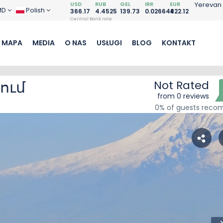
USD
RUB
GEL
IRR
EUR
Yerevan
MD
Polish
366.17
4.4525
139.73
0.026648
422.12
Central Bank rate
MAPA
MEDIA
O NAS
USŁUGI
BLOG
KONTAKT
ում
Not Rated
from 0 reviews
0% of guests rec