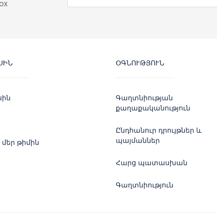
ox
ՍԻՆ
ՕԳՆՈՒԹՅՈՒՆ
սին
Գաղտնիության
քաղաքականություն
Ընդհանուր դրույթներ և
պայմաններ
 մեր թիմին
Հարց պատասխան
Գաղտնիություն