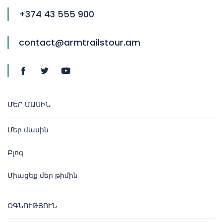
+374 43 555 900
contact@armtrailstour.am
ՄԵՐ ՄԱՍԻՆ
Մեր մասին
Բլոգ
Միացեք մեր թիմին
ՕԳՆՈՒԹՅՈՒՆ