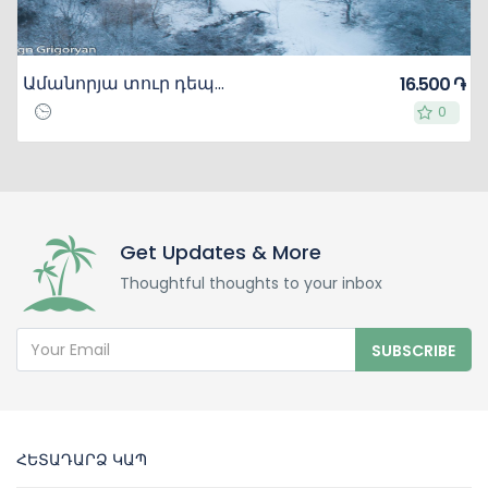
Ամանորյա տուր դեպի Դիլիջան Հին Դիլիջան, Հաղարծին վանական համալիր, տոնական ճաշ «Կճուճ» ռեստորանում
16.500 ֏
0
0
Get Updates & More
Thoughtful thoughts to your inbox
SUBSCRIBE
ՀԵՏԱԴԱՐՁ ԿԱՊ