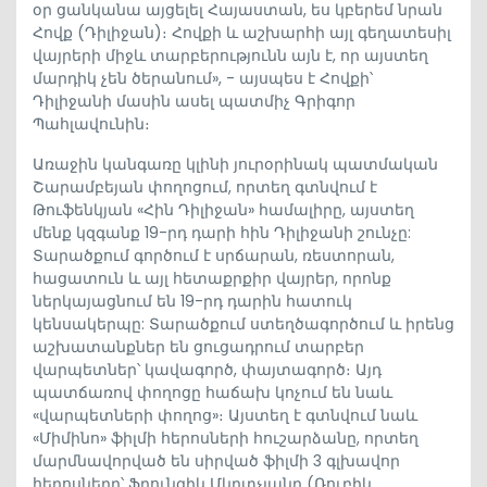
օր ցանկանա այցելել Հայաստան, ես կբերեմ նրան
Հովք (Դիլիջան)։ Հովքի և աշխարհի այլ գեղատեսիլ
վայրերի միջև տարբերությունն այն է, որ այստեղ
մարդիկ չեն ծերանում», - այսպես է Հովքի՝
Դիլիջանի մասին ասել պատմիչ Գրիգոր
Պահլավունին։
Առաջին կանգառը կլինի յուրօրինակ պատմական
Շարամբեյան փողոցում, որտեղ գտնվում է
Թուֆենկյան «Հին Դիլիջան» համալիրը, այստեղ
մենք կզգանք 19-րդ դարի հին Դիլիջանի շունչը:
Տարածքում գործում է սրճարան, ռեստորան,
հացատուն և այլ հետաքրքիր վայրեր, որոնք
ներկայացնում են 19-րդ դարին հատուկ
կենսակերպը: Տարածքում ստեղծագործում և իրենց
աշխատանքներ են ցուցադրում տարբեր
վարպետներ՝ կավագործ, փայտագործ։ Այդ
պատճառով փողոցը հաճախ կոչում են նաև
«վարպետների փողոց»։ Այստեղ է գտնվում նաև
«Միմինո» ֆիլմի հերոսների հուշարձանը, որտեղ
մարմնավորված են սիրված ֆիլմի 3 գլխավոր
հերոսները՝ Ֆրունզիկ Մկրտչյանը (Ռուբիկ