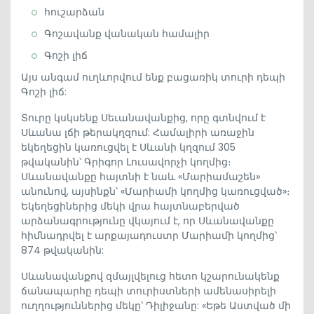
հուշարձան
Գոշավանք վանական համալիր
Գոշի լիճ
Այս անգամ ուղևորվում ենք բացառիկ տուրի դեպի
Գոշի լիճ:
Տուրը կսկսենք Սեւանավանքից, որը գտնվում է
Սևանա լճի թերակղզում: Համալիրի առաջին
եկեղեցին կառուցվել է Սևանի կղզում 305
թվականին՝ Գրիգոր Լուսավորչի կողմից։
Սևանավանքը հայտնի է նաև «Մարիամաշեն»
անունով, այսինքն՝ «Մարիամի կողմից կառուցված»։
Եկեղեցիներից մեկի վրա հայտնաբերված
արձանագրությունը վկայում է, որ Սևանավանքը
հիմնադրվել է արքայադուստր Մարիամի կողմից՝
874 թվականին:
Սևանավանքով զմայլվելուց հետո կշարունակենք
ճանապարհը դեպի տուրիստների ամենասիրելի
ուղղություններից մեկը՝ Դիլիջանը: «Եթե Աստված մի