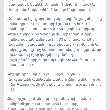
Խաչիկյան), Եվգենի Լեոնովը (Իվան Վոլոխով) և
Վախթանգ Կիկաբիձեն (Վալիկո Միզանդարի)։
Ճանապարհը կշարունակենք դեպի Գոշավանք, որը
հիմնադրվել է միջնադարի նշանավոր հոգևոր
գիտնական, առակագիր և իրավագետ Մխիթար
Գոշի կողմից՝ Հին Գետիկի վանքի տեղում, որը
հիմնահատակ ավերվել էր 1186 թ. երկրաշարժից:
Համալիրի կազմավորումն սկսվել է XII դ. վերջին և
ամբողջացել շուրջ հարյուր տարվա ընթացքում, այդ
պատճառով էլ իր կազմի մեջ մտնող
հուշարձանների ճարտարապետությամբ ավելի
միասնական է:
Գոշ գյուղից կսկսենք քայլարշավը դեպի
Հայաստանի ամենագեղատեսիլ լճերից մեկը՝ Գոշի
լիճը: Քայլարշավի ընդհանուր երկարությունը մոտ 5
կմ է:
Քայլարշավը թեթև բարդության է, որի համար
անհրաժեշտ են սպորտային կոշիկներ,
հարմարավետ հագուստ, ցանկալի է ունենալ