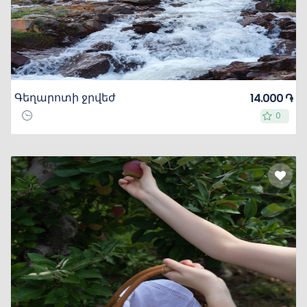
Գեղարոտի ջրվեժ
14.000 ֏
0
0