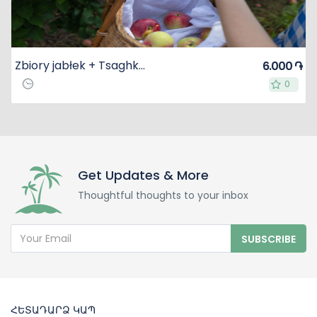
Zbiory jabłek + Tsaghkevank, Mughni, Saghmosavank
6.000 ֏
0
0
Get Updates & More
Thoughtful thoughts to your inbox
SUBSCRIBE
ՀԵՏԱԴԱՐՁ ԿԱՊ