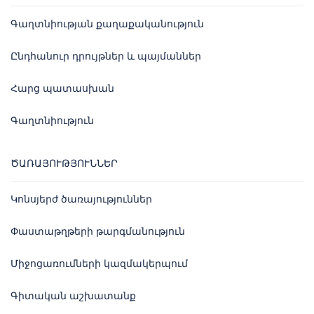
Գաղտնիության քաղաքականություն
Ընդհանուր դրույթներ և պայմաններ
Հարց պատասխան
Գաղտնիություն
ԾԱՌԱՅՈՒԹՅՈՒՆՆԵՐ
Կոնսյերժ ծառայություններ
Փաստաթղթերի թարգմանություն
Միջոցառումների կազմակերպում
Գիտական աշխատանք