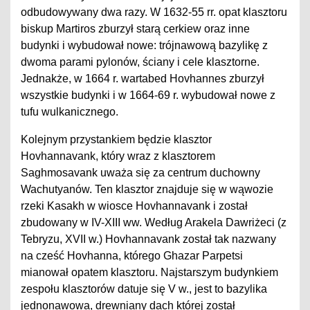
odbudowywany dwa razy. W 1632-55 rr. opat klasztoru
biskup Martiros zburzył starą cerkiew oraz inne
budynki i wybudował nowe: trójnawową bazylikę z
dwoma parami pylonów, ściany i cele klasztorne.
Jednakże, w 1664 r. wartabed Hovhannes zburzył
wszystkie budynki i w 1664-69 r. wybudował nowe z
tufu wulkanicznego.
Kolejnym przystankiem będzie klasztor
Hovhannavank, który wraz z klasztorem
Saghmosavank uważa się za centrum duchowny
Wachutyanów. Ten klasztor znajduje się w wąwozie
rzeki Kasakh w wiosce Hovhannavank i został
zbudowany w IV-XIII ww. Według Arakela Dawriżeci (z
Tebryzu, XVII w.) Hovhannavank został tak nazwany
na cześć Hovhanna, którego Ghazar Parpetsi
mianował opatem klasztoru. Najstarszym budynkiem
zespołu klasztorów datuje się V w., jest to bazylika
jednonawowa, drewniany dach której został