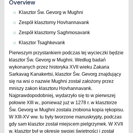
Overview
Klasztor Św. Gevorg w Mughni
Zespół klasztorny Hovhannavank
Zespół klasztorny Saghmosavank
Klasztor Tsaghkevank
Pierwszym przystankiem podczas tej wycieczki będzie
klasztor Św. Gevorg w Mughni. Według badań
wykonanych przez historyka XVII wieku Zakaria
Sarkavag Kanakertsi, klasztor Św. Gevorg znajdujący
się na wsi o nazwie Mughni został założony przez
mniszy zakon klasztoru Hovhannavank.
Najprawdopodobniej, wydarzyło się to w pierwszej
połowie XIII w., ponieważ już w 1278 r. w klasztorze
Św. Gevorg w Mughni została zrobiona kopia rękopisu.
W XIII-XV ww. tu były tworzone manuskrypty, podczas
gdy sam klasztor został miejscem pielgrzymek. W XVII
w. klasztor był w okresie swojej świetności i został