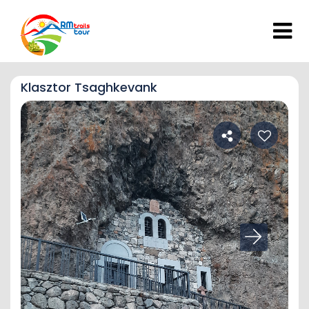
Klasztor Tsaghkevank