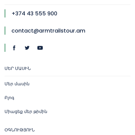
+374 43 555 900
contact@armtrailstour.am
ՄԵՐ ՄԱՍԻՆ
Մեր մասին
Բլոգ
Միացեք մեր թիմին
ՕԳՆՈՒԹՅՈՒՆ