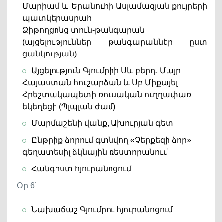
Մարիամ և Երանուհի Ասլամազյան քույրերի
պատկերասրահ
Ձիթողցոնց տուն-թանգարան
(այցելություններ թանգարաններ ըստ
ցանկության)
Այցելություն Գյումրիի Սև բերդ, Մայր
Հայաստան հուշարձան և Սբ Միքայել
Հրեշտակապետի ռուսական ուղղափառ
եկեղեցի (Պլպլան ժամ)
Մարմաշենի վանք, Ախուրյան գետ
Ընթրիք ձորում գտնվող «Չերքեզի ձոր»
գեղատեսիլ ձկնային ռեստորանում
Հանգիստ հյուրանոցում
Օր 6՝
Նախաճաշ Գյումրու հյուրանոցում