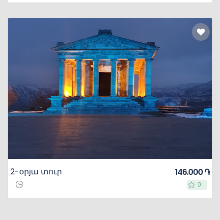
2-օրյա տուր
146.000 ֏
0
0