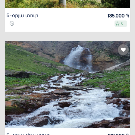
5-օրյա տուր
185.000 ֏
0
0