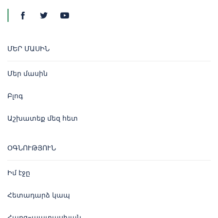
ՄԵՐ ՄԱՍԻՆ
Մեր մասին
Բլոգ
Աշխատեք մեզ հետ
ՕԳՆՈՒԹՅՈՒՆ
Իմ էջը
Հետադարձ կապ
Հարց-պատասխան