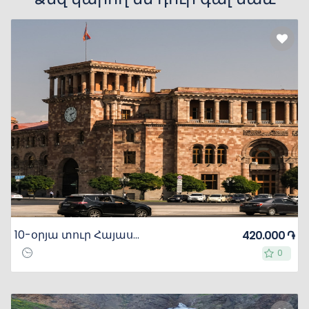
10-օրյա տուր Հայաստանում և Վրաստանում
420.000 ֏
0
0