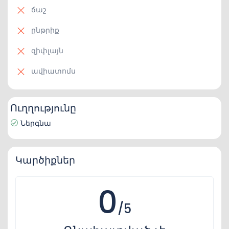
ճաշ
ընթրիք
զիփլայն
ավիատոմս
Ուղղությունը
Ներգնա
Կարծիքներ
0
/5