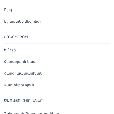
Բլոգ
Աշխատեք մեզ հետ
ՕԳՆՈՒԹՅՈՒՆ
Իմ էջը
Հետադարձ կապ
Հարց-պատասխան
Գաղտնիություն
ԾԱՌԱՅՈՒԹՅՈՒՆՆԵՐ
Դռնապան Ծառայություններ