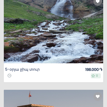
5-օրյա ջիպ տուր
198.000 ֏
0
0