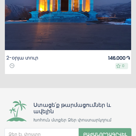
2-օրյա տուր
146.000 ֏
0
0
Ստացե՛ք թարմացումներ և
ավելին
Խոհուն մտքեր Ձեր փոստարկղում
ԲԱԺԱՆՈՐԴԱԳՐՎԵԼ