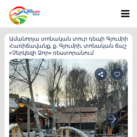
Ամանորյա տոնական տուր դեպի Գյումրի
Հառիճավանք, ք. Գյումրի, տոնական ճաշ
«Չերկեզի Ձոր» ռեստորանում