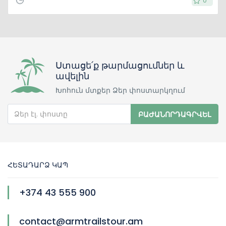
0
0
Ստացե՛ք թարմացումներ և
ավելին
Խոհուն մտքեր Ձեր փոստարկղում
ԲԱԺԱՆՈՐԴԱԳՐՎԵԼ
ՀԵՏԱԴԱՐՁ ԿԱՊ
+374 43 555 900
contact@armtrailstour.am