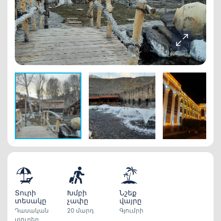
Տուրի
Խմբի
Նշեք
տեսակը
չափը
վայրը
Դասական
20 մարդ
Գյումրի
տուրեր