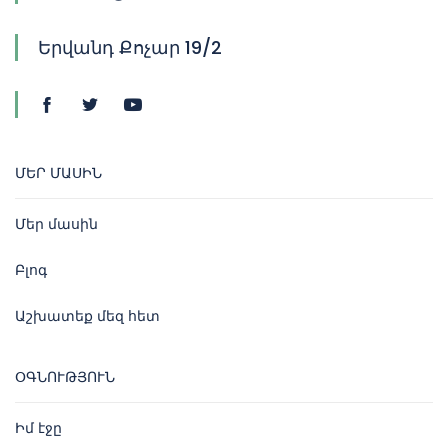
Երվանդ Քոչար 19/2
ՄԵՐ ՄԱՍԻՆ
Մեր մասին
Բլոգ
Աշխատեք մեզ հետ
ՕԳՆՈՒԹՅՈՒՆ
Իմ էջը