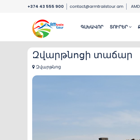
+374 43 555 900
contact@armtrailstour.am
AM
ԳԼԽԱՎՈՐ
ՏՈՒՐԵՐ
Զվարթնոցի տաճար
Զվարթնոց