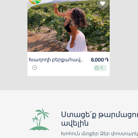
Խաղողի բերքահավաք գինու հյուրասիրություն Էջմիածնի Սբ․ Հռիփսիմե
6.000 ֏
0
0
Ստացե՛ք թարմացու
ավելին
Խոհուն մտքեր Ձեր փոստարկ