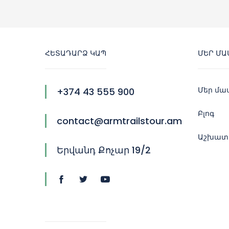
ՀԵՏԱԴԱՐՁ ԿԱՊ
ՄԵՐ ՄԱ
Մեր մա
+374 43 555 900
Բլոգ
contact@armtrailstour.am
Աշխատե
Երվանդ Քոչար 19/2