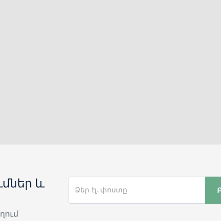
մներ և
ղում