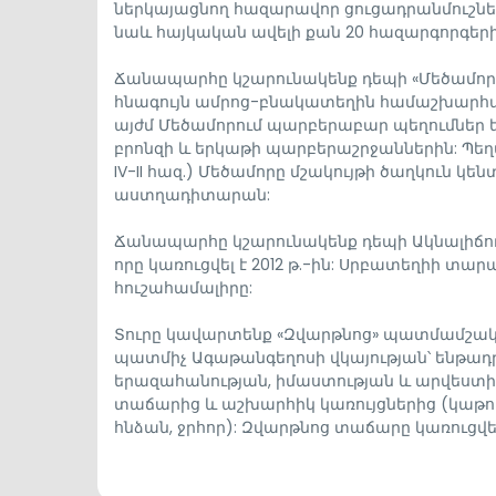
ներկայացնող հազարավոր ցուցադրանմուշներ՝
նաև հայկական ավելի քան 20 հազարգորգեր
Ճանապարհը կշարունակենք դեպի «Մեծամո
հնագույն ամրոց-բնակատեղին համաշխարհային
այժմ Մեծամորում պարբերաբար պեղումներ ե
բրոնզի և երկաթի պարբերաշրջաններին: Պեղվա
IV-II հազ.) Մեծամորը մշակույթի ծաղկուն կ
աստղադիտարան:
Ճանապարհը կշարունակենք դեպի Ակնալիճո
որը կառուցվել է 2012 թ.-ին: Սրբատեղիի տա
հուշահամալիրը:
Տուրը կավարտենք «Զվարթնոց» պատմամշակո
պատմիչ Ագաթանգեղոսի վկայության՝ ենթադրվ
երազահանության, իմաստության և արվեստի
տաճարից և աշխարհիկ կառույցներից (կաթո
հնձան, ջրհոր): Զվարթնոց տաճարը կառուցվել