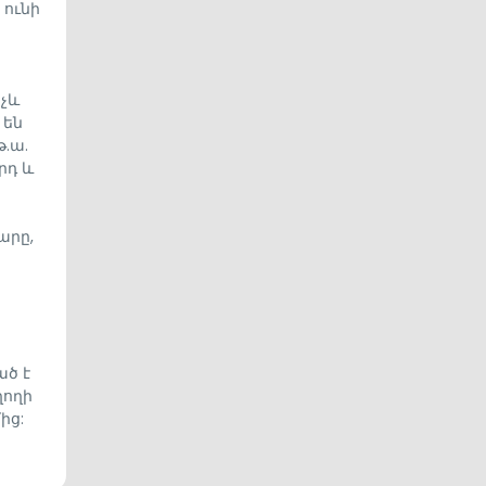
 ունի
նչև
 են
.ա.
րդ և
արը,
ած է
ղողի
ից: