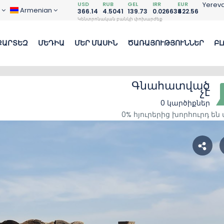
USD
RUB
GEL
IRR
EUR
Yerev
D
Armenian
366.14
4.5041
139.73
0.026638
422.56
Կենտրոնական բանկի փոխարժեք
ՔԱՐՏԵԶ
ՄԵԴԻԱ
ՄԵՐ ՄԱՍԻՆ
ԾԱՌԱՅՈՒԹՅՈՒՆՆԵՐ
ԲԼ
Գնահատված
չէ
0 կարծիքներ
0% հյուրերից խորհուրդ են