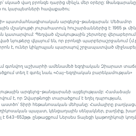
 սկսած վաղ բրոնզե դարից մինչև մեր օրերը: Թանգարանը
ի ու կարպետների հավաքածու:
րի» պատմահնագիտական արգելոց-թանգարան: Մեծամոր
 մշակույթի յուրահատուկ հուշարձաններից է: 1965 թ. մի
ն կատարվում: Պեղված մշակութային շերտերը վերաբերում
ծ նյութերը վկայում են, որ բրոնզի պարբերաշրջանում (մ.թ
ենտրոն է, ուներ կիկլոպյան պարսպով շրջապատված միջնաբե
ւմ գտնվող աշխարհի ամենամեծ եզդիական Զիարատ տաճ
րածքում տեղ է գտել նաև «Հայ-եզդիական բարեկամության»
ւթային արգելոց-թանգարանի այցելությամբ: Համաձայն
ում է, որ Զվարթնոցի տարածքում է եղել դպրության,
 աստծո՝ Տիրի հեթանոսական մեհյանը: Համալիրը բաղկաց
ղիկոսական պալատ, կենցաղային սենյակներ, բաղնիք, խա
 է 643-652թթ. ընթացքում Ներսես Տայեցի կաթողիկոսի կողմ