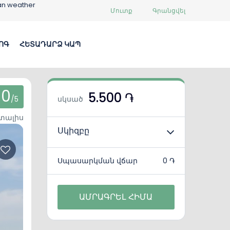
an weather
Մուտք
Գրանցվել
ՈԳ
ՀԵՏԱԴԱՐՁ ԿԱՊ
0
5.500 ֏
/5
սկսած
 տալիս
Սկիզբը
Սպասարկման վճար
0 ֏
ԱՄՐԱԳՐԵԼ ՀԻՄԱ