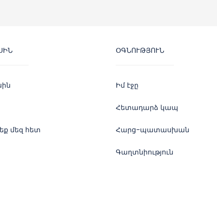
ՍԻՆ
ՕԳՆՈՒԹՅՈՒՆ
սին
Իմ էջը
Հետադարձ կապ
ք մեզ հետ
Հարց-պատասխան
Գաղտնիություն