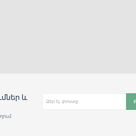
մներ և
ղում