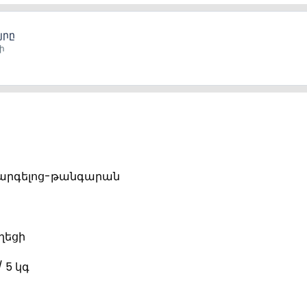
յրը
ի
րգելոց-թանգարան
ղեցի
 5 կգ