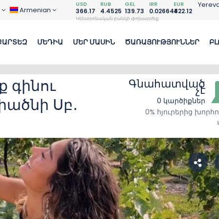
USD
RUB
GEL
IRR
EUR
Yerev
D
Armenian
366.17
4.4525
139.73
0.026648
422.12
Կենտրոնական բանկի փոխարժեք
ՔԱՐՏԵԶ
ՄԵԴԻԱ
ՄԵՐ ՄԱՍԻՆ
ԾԱՌԱՅՈՒԹՅՈՒՆՆԵՐ
ԲԼ
 գինու
Գնահատված
չէ
միածնի Սբ․
0 կարծիքներ
0% հյուրերից խորհո