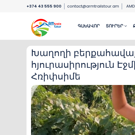
+374 43 555 900
contact@armtrailstour.am
AM
ԳԼԽԱՎՈՐ
ՏՈՒՐԵՐ
Խաղողի բերքահավաք
հյուրասիրություն Էջ
Հռիփսիմե