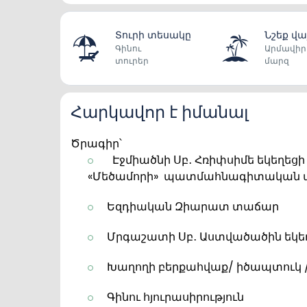
Տուրի տեսակը
Նշեք վա
Գինու
Արմավիր
տուրեր
մարզ
Հարկավոր է իմանալ
Ծրագիր՝
Էջմիածնի Սբ․ Հռիփսիմե եկեղեցի
«Մեծամորի»
պատմահնագիտական ա
Եզդիական Զիարատ տաճար
Մրգաշատի Սբ․ Աստվածածին եկե
Խաղողի բերքահվաք/ իծապտուկ /
Գինու հյուրասիրություն