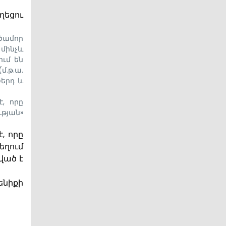
ղեցու
ծամոր
 մինչև
ւմ են
մ.թ.ա.
բերդ և
, որը
թյան»
, որը
եղում
ված է
ենիքի