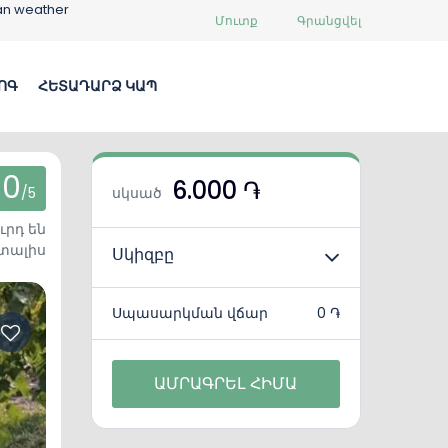
an weather
Մուտք
Գրանցվել
ՈԳ
ՀԵՏԱԴԱՐՁ ԿԱՊ
0
6.000 ֏
/5
սկսած
ւրդ են
տալիս
Սկիզբը
Սպասարկման վճար
0 ֏
ԱՄՐԱԳՐԵԼ ՀԻՄԱ