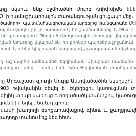
րը սկսում ենք Էջմիածնի Սուրբ Հռիփսիմե եկե
ՍԿՕ-ի համաշխարհային ժառանգության ցուցակի մեջ։
ծամորի»
պատմահնագիտական արգելոց-թանգարան: Մ
ե
ն մշակույթի յուրահատուկ հուշարձաններից է: 1965 թ.
են կատարվում: Պեղված մշակութային շերտերը վերաբերո
ած նյութերը վկայում են, որ բրոնզի պարբերաշրջանում (
կենտրոն է, ուներ կիկլոպյան պարսպով շրջապատված միջնա
վող աշխարհի ամենամեծ եզդիական Զիարատ տաճարն է
րածքում տեղ է գտել նաև «Հայ-եզդիական բարեկամու
յրը
Մրգաշատ գյուղի Սուրբ Աստվածածին եկեղեցին է
 1903 թվականին օծվել է։ Եկեղեցու կառուցման տ
ազիլիկ տիպի կառույց է, հողածածկ տանիքով, կառուց
ուն կից եղել է նաև դպրոց։
սակի խաղողի բերքահավաքով, գինու և քաղցրավ
խաղողը տանում եք ձեզ հետ։