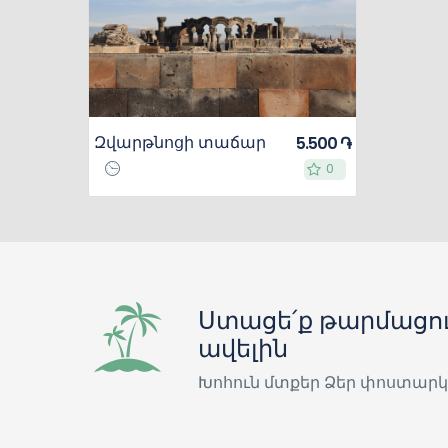
Զվարթնոցի տաճար
5.500 ֏
0
0
Ստացե՛ք թարմացու
ավելին
Խոհուն մտքեր Ձեր փոստարկ