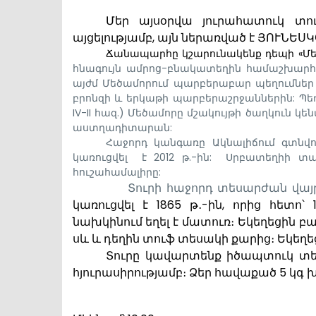
Մեր այսօրվա յուրահատուկ տու
այցելությամբ, այն ներառված է ՅՈՒՆԵ
Ճանապարհը կշարունակենք դեպի «Մե
հնագույն ամրոց-բնակատեղին համաշխարհայի
այժմ Մեծամորում պարբերաբար պեղումներ 
բրոնզի և երկաթի պարբերաշրջաններին: Պեղվ
IV-II հազ.) Մեծամորը մշակույթի ծաղկուն 
աստղադիտարան:
Հաջորդ կանգառը Ակնալիճում գտն
կառուցվել
է 2012 թ.-ին:
Սրբատեղիի տա
հուշահամալիրը:
Տուրի հաջորդ տեսարժան վա
կառուցվել է 1865 թ․-ին, որից հետո՝
նախկինում եղել է մատուռ։ Եկեղեցին բ
սև և դեղին տուֆ տեսակի քարից։ Եկեղեց
Տուրը կավարտենք իծապտուկ տե
հյուրասիրությամբ։ Ձեր հավաքած 5 կգ 