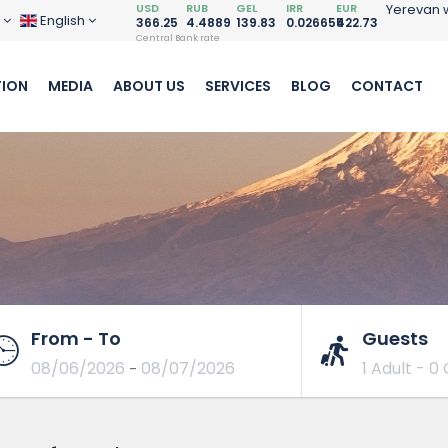
USD
RUB
GEL
IRR
EUR
Yerevan 
D
English
366.25
4.4889
139.83
0.026655
422.73
Central Bank rate
ION
MEDIA
ABOUT US
SERVICES
BLOG
CONTACT
From - To
Guests
08/06/2026
08/07/2026
1 Adult
-
0 
-