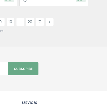
9
10
...
20
21
›
urs
SUBSCRIBE
SERVICES