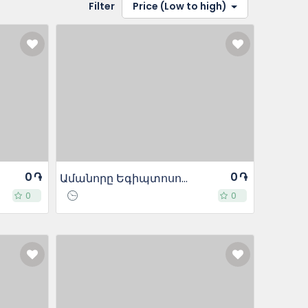
Filter
Price (Low to high)
0 ֏
0 ֏
Ամանորը Եգիպտոսում
0
0
0
0