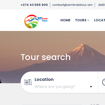
+374 43 555 900
contact@armtrailstour.am
AM
HOME
TOURS
LOCAT
Tour search
Location