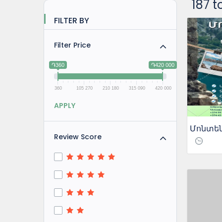
187 t
FILTER BY
Filter Price
֏360
֏420 000
360
105 270
210 180
315 090
420 000
APPLY
Մոնտե
Review Score