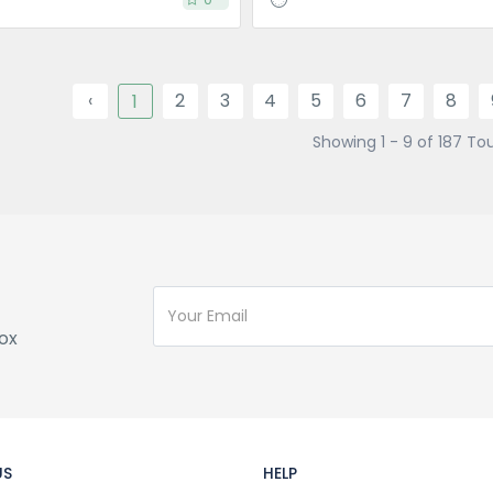
‹
2
3
4
5
6
7
8
1
Showing 1 - 9 of 187 To
ox
US
HELP