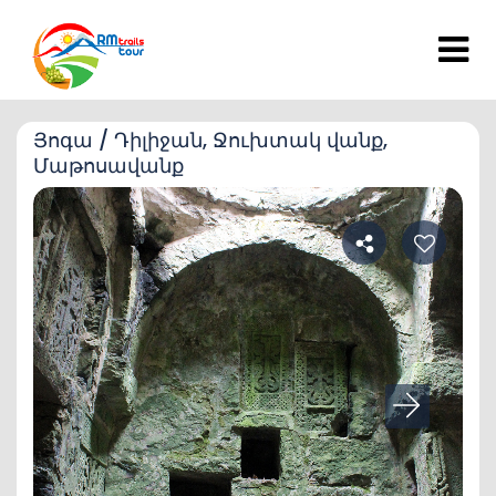
Յոգա / Դիլիջան, Ջուխտակ վանք,
Մաթոսավանք