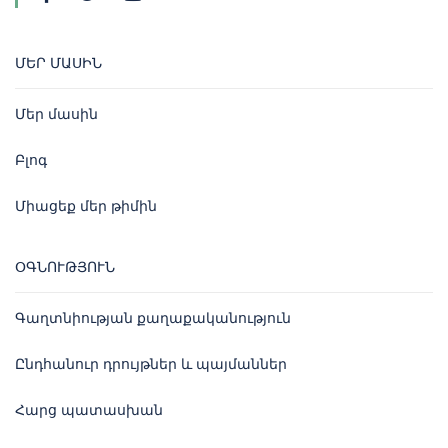
ՄԵՐ ՄԱՍԻՆ
Մեր մասին
Բլոգ
Միացեք մեր թիմին
ՕԳՆՈՒԹՅՈՒՆ
Գաղտնիության քաղաքականություն
Ընդհանուր դրույթներ և պայմաններ
Հարց պատասխան