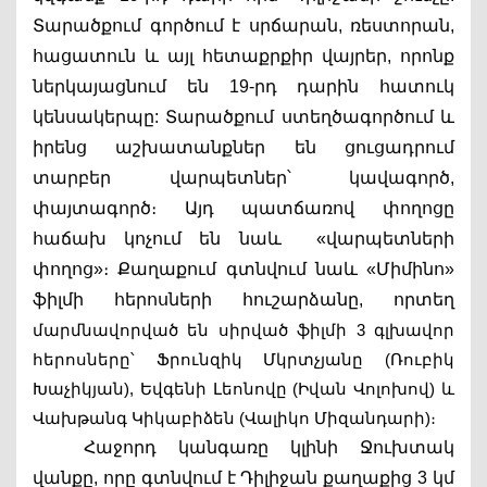
Տարածքում գործում է սրճարան, ռեստորան, 
հացատուն և այլ հետաքրքիր վայրեր, որոնք 
ներկայացնում են 19-րդ դարին հատուկ 
կենսակերպը:
Տարածքում ստեղծագործում և 
իրենց աշխատանքներ են ցուցադրում 
տարբեր վարպետներ՝ կավագործ, 
փայտագործ։ Այդ պատճառով փողոցը 
հաճախ կոչում են նաև  «վարպետների 
փողոց»։ Քաղաքում գտնվում նաև «Միմինո» 
ֆիլմի հերոսների 
հուշարձանը, որտեղ 
մարմնավորված են սիրված ֆիլմի 3 գլխավոր 
հերոսները՝ Ֆրունզիկ Մկրտչյանը (Ռուբիկ 
Խաչիկյան), Եվգենի Լեոնովը (Իվան Վոլոխով) և 
Վախթանգ Կիկաբիձեն (Վալիկո Միզանդարի)։
Հաջորդ կանգառը կլինի Ջուխտակ 
վանքը, որը գտնվում է Դիլիջան քաղաքից 3 կմ 