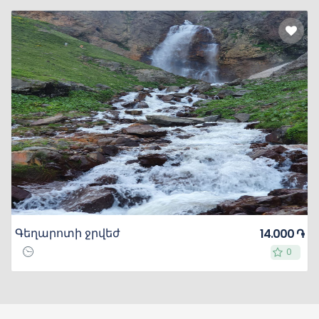
Գեղարոտի ջրվեժ
14.000 ֏
0
0