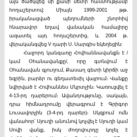
այն ծածկվեց մի քանի մետր հաստությամբ 
հողաշերտով: Միայն 1999-2001 թթ. 
իրականացված պեղումների շնորհիվ 
հնարավոր եղավ վանական համալիրը 
ազատել այդ հողաշերտից, և 2004 թ. 
վերականգվեց V դարի Ս. Սարգիս եկեղեցին:
Հաջորդ կանգառը Հովհաննավանքն է /
կամ Օհանավանքը/, որը գտնվում է 
Օհանավան գյուղում, Քասաղ գետի կիրճի աջ 
եզրին, բարձր ու գեղատեսիլ վայրում։ Վանքը 
նվիրված է Հովհաննես Մկրտչին։ 
Կառուցվել է 
4-13-րդ դարերում։ Ավանդությունը, սակայն, 
դրա հիմնադրումը վերագրում է Գրիգոր 
Լուսավորչին (3-4-րդ դարեր)։ Սկզբում ոմն 
վանահոր՝ Սյուղի անունով կոչվել է Սյուղի կամ 
Սովի վանք, իսկ ժողովուրդը կոչել է 