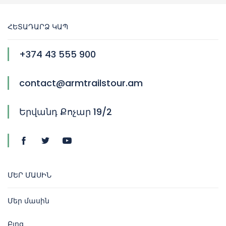
ՀԵՏԱԴԱՐՁ ԿԱՊ
+374 43 555 900
contact@armtrailstour.am
Երվանդ Քոչար 19/2
ՄԵՐ ՄԱՍԻՆ
Մեր մասին
Բլոգ