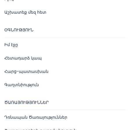
Աշխատեք մեզ հետ
ՕԳՆՈՒԹՅՈՒՆ
Իմ էջը
Հետադարձ կապ
Հարց-պատասխան
Գաղտնիություն
ԾԱՌԱՅՈՒԹՅՈՒՆՆԵՐ
Դռնապան Ծառայություններ