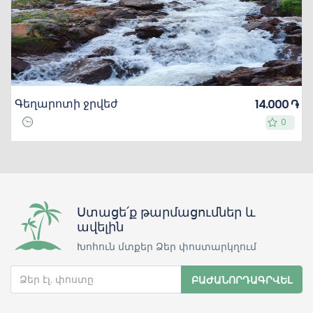
Գեղարոտի ջրվեժ
14.000 ֏
0
0
Ստացե՛ք թարմացումներ և
ավելին
Խոհուն մտքեր Ձեր փոստարկղում
ԲԱԺԱՆՈՐԴԱԳՐՎԵԼ