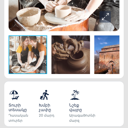
Տուրի
Խմբի
Նշեք
տեսակը
չափը
վայրը
Դասական
20 մարդ
Արագածոտնի
տուրեր
մարզ