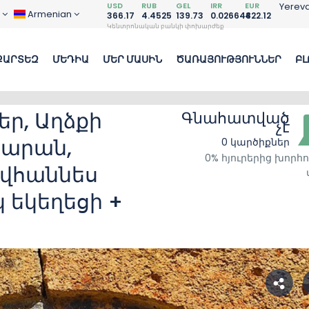
USD
RUB
GEL
IRR
EUR
Yerev
D
Armenian
366.17
4.4525
139.73
0.026648
422.12
Կենտրոնական բանկի փոխարժեք
ՔԱՐՏԵԶ
ՄԵԴԻԱ
ՄԵՐ ՄԱՍԻՆ
ԾԱՌԱՅՈՒԹՅՈՒՆՆԵՐ
ԲԼ
ր, Աղձքի
Գնահատված
չէ
բարան,
0 կարծիքներ
0% հյուրերից խորհո
ովհաննես
 եկեղեցի +