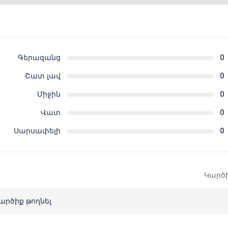
Գերազանց
0
Շատ լավ
0
Միջին
0
Վատ
0
Սարսափելի
0
Կարծի
արծիք թողնել