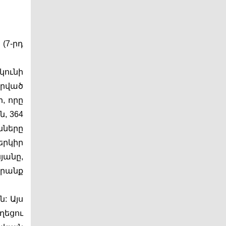
7-րդ 
ունի 
րված 
 որը 
 364 
ները 
րկիր 
անը, 
րանք 
 Այս 
եցու 