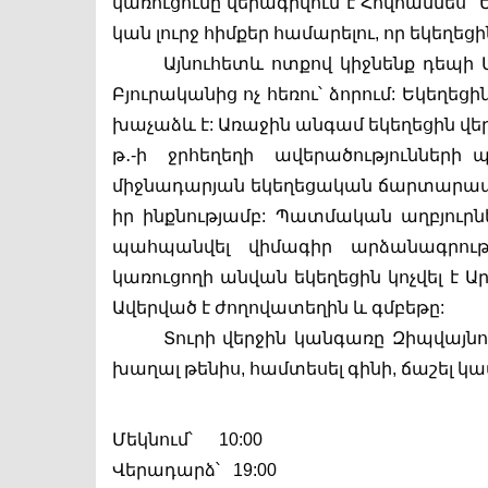
կառուցումը վերագրվում է Հովհաննես  
կան լուրջ հիմքեր համարելու, որ եկեղե
Այնուհետև ոտքով կիջնենք դեպի Ա
Բյուրականից ոչ հեռու՝ ձորում: Եկեղեցի
խաչաձև է: Առաջին անգամ եկեղեցին վերակա
թ․-ի  ջրհեղեղի  ավերածությունների 
միջնադարյան եկեղեցական ճարտարապե
իր ինքնությամբ: Պատմական աղբյուրներ
պահպանվել վիմագիր արձանագրությ
կառուցողի անվան եկեղեցին կոչվել է Ա
Ավերված է ժողովատեղին և գմբեթը:
Տուրի վերջին կանգառը Զիպվայնու
խաղալ թենիս, համտեսել գինի, ճաշել 
Մեկնում՝      10:00
Վերադարձ՝   19:00