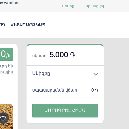
an weather
Մուտք
Գրանցվել
ՈԳ
ՀԵՏԱԴԱՐՁ ԿԱՊ
0
5.000 ֏
/5
սկսած
ւրդ են
տալիս
Սկիզբը
Սպասարկման վճար
0 ֏
ԱՄՐԱԳՐԵԼ ՀԻՄԱ