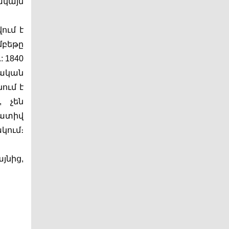
կայն 
ւմ է 
մբեթը 
 1840 
ական 
ւմ է 
 չեն 
տիվ 
ում։ 
նից, 