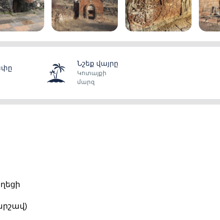
Նշեք վայրը
ափը
Կոտայքի
մարզ
ղեցի 
արշավ)