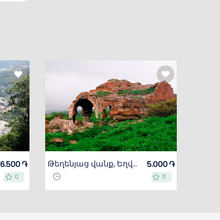
Թեղենյաց վանք, Եղվարդի Սուրբ Աստվածածին եկեղեցի, Մուղնիի Ս.Գևորգ վանք
6.500 ֏
5.000 ֏
0
0
0
0