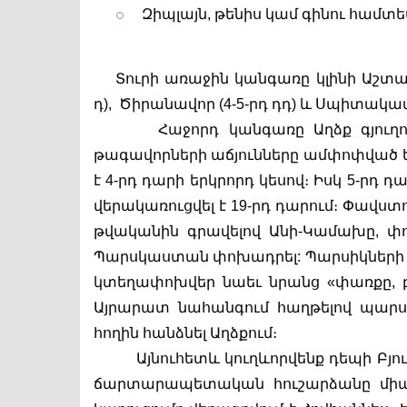
Զիպլայն, թենիս կամ գինու համտե
Տուրի առաջին կանգառը կլինի Աշտա
դ),  Ծիրանավոր (4-5-րդ դդ) և Սպիտակավ
       Հաջորդ կանգառը Աղձք գյուղո
թագավորների աճյունները ամփոփված ե
է 4-րդ դարի երկրորդ կեսով։ Իսկ 5-րդ դ
վերակառուցվել է 19-րդ դարում։ Փավստ
թվականին գրավելով Անի-Կամախը, փո
Պարսկաստան փոխադրել: Պարսիկների պ
կտեղափոխվեր նաեւ նրանց «փառքը, բ
Այրարատ նահանգում հաղթելով պարսիկ
հողին հանձնել Աղձքում։
Այնուհետև կուղևորվենք դեպի Բյու
ճարտարապետական հուշարձանը միանա