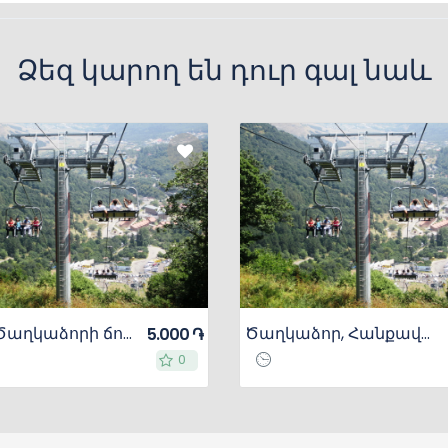
Ձեզ կարող են դուր գալ նաև
Բջնի, Ծաղկաձորի ճոպանուղի
Ծաղկաձոր, Հանքավանի Տաք ջրեր
5.000 ֏
0
0