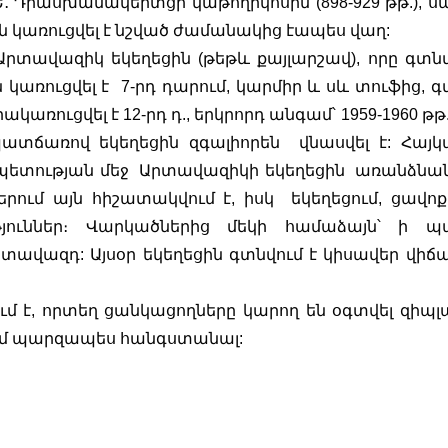
Ե․ Դրասխանակերտցի կաթողիկոսին (898-929 թթ.), սա
ցին կառուցվել է նշված ժամանակից էապես վաղ: 
րտավազիկ եկեղեցին (թեթև քայլարշավ), որը գտնվո
ն կառուցվել է  7-րդ դարում, կարմիր և սև տուֆից, գ
ռուցվել է 12-րդ դ., երկրորդ անգամ՝ 1959-1960 թթ.:
պատճառով եկեղեցին զգալիորեն  վնասվել է: Հայկ
տության մեջ  Արտավազիկի եկեղեցին  առանձնանո
ում այն հիշատակվում է, իսկ  եկեղեցում, ցավոք, 
ուններ։ Վարկածներից մեկի համաձայն՝ ի պա
րտավազդ: Այսօր եկեղեցին գտնվում է կիսավեր վիճակ
մ է, որտեղ ցանկացողները կարող են օգտվել զիպլայ
կամ պարզապես հանգստանալ:  