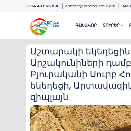
+374 43 555 900
contact@armtrailstour.am
AM
ԳԼԽԱՎՈՐ
ՏՈՒՐԵՐ
Աշտարակի եկեղեցինե
Արշակունիների դամ
Բյուրականի Սուրբ Հ
եկեղեցի, Արտավազիկ
զիպլայն