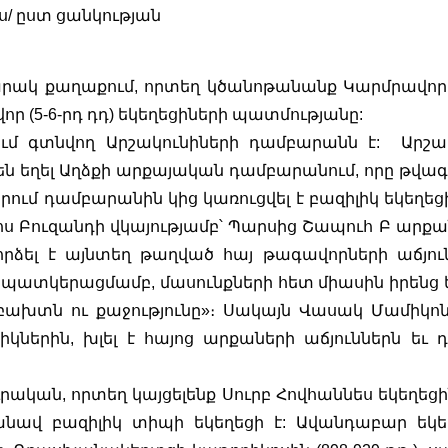
ս/ ըստ ցանկության
րակ քաղաքում, որտեղ կծանոթանանք Կարմրավոր (
որ (5-6-րդ դդ) եկեղեցիների պատմությանը:
ւմ գտնվող Արշակունիների դամբարանն է:  Արշակ
ն եղել Աղձքի արքայական դամբարանում, որը թվագ
արում դամբարանին կից կառուցվել է բազիլիկ եկեղեցի,
ոս Բուզանդի վկայությամբ՝ Պարսից Շապուհ Բ արքան,
րձել է այնտեղ թաղված հայ թագավորների աճյուն
ատկերացմամբ, մասունքների հետ միասին իրենց ե
ախտն ու քաջությունը»։ Սակայն Վասակ Մամիկոնյ
ներին, խլել է հայոց արքաների աճյուններն եւ դ
րական, որտեղ կայցելենք Սուրբ Հովհաննես եկեղեցին:
վ բազիլիկ տիպի եկեղեցի է: Ավանդաբար եկեղ