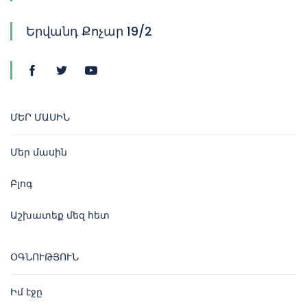
Երվանդ Քոչար 19/2
ՄԵՐ ՄԱՍԻՆ
Մեր մասին
Բլոգ
Աշխատեք մեզ հետ
ՕԳՆՈՒԹՅՈՒՆ
Իմ էջը