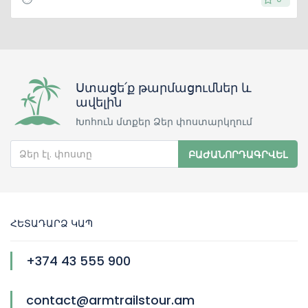
Ստացե՛ք թարմացումներ և
ավելին
Խոհուն մտքեր Ձեր փոստարկղում
ԲԱԺԱՆՈՐԴԱԳՐՎԵԼ
ՀԵՏԱԴԱՐՁ ԿԱՊ
+374 43 555 900
contact@armtrailstour.am