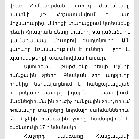
վրա։ Հիմնադրման ստույգ ժամանակը 
հայտնի չէ։ Հիշատակվում է վաղ 
միջնադարից։ Ամրոցի տարացքում կտեսնենք 
դեպի Հրազդան գետը տանող թաղածածկ ու 
կամարակապ մուտքով գաղտնուղի: Այն 
կարևոր նշանակություն է ունեղել  ջրի և 
պարենմթերքի ապահովման համար: 
Այնուհետև կշարժվենք դեպի Բջնիի 
հանքային ջրերը: Բնական ջրի աղբյուրը 
իրենից ներկայացնում է հանքայնացված 
հիդրոկարբոնատ-քլորիդային, նատրիում-
մագնեզիումային բուժիչ հանքային ջուր, որում 
թունավոր տարրերը նորմայի սահմաններում 
են: Բջնիի հանքային ջուրը համարվում է  
Էսենտուկի 17-ի նմանակը:  
Հաջորդ կանգառը Հանքավանի 