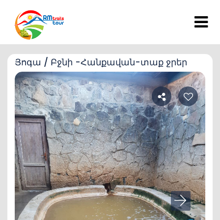
Յոգա / Բջնի -Հանքավան-տաք ջրեր