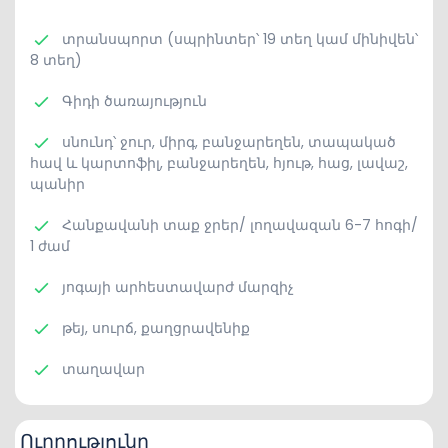
տրանսպորտ (սպրինտեր՝ 19 տեղ կամ մինիվեն՝
8 տեղ)
Գիդի ծառայություն
սնունդ՝ ջուր, միրգ, բանջարեղեն, տապակած
հավ և կարտոֆիլ, բանջարեղեն, հյութ, հաց, լավաշ,
պանիր
Հանքավանի տաք ջրեր/ լողավազան 6-7 հոգի/
1 ժամ
յոգայի արհեստավարժ մարզիչ
թեյ, սուրճ, քաղցրավենիք
տաղավար
Ուղղությունը