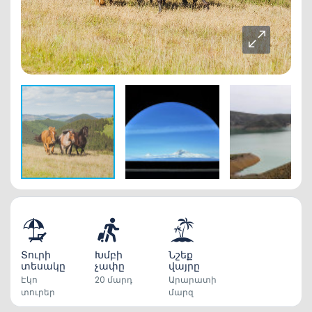
Տուրի
Խմբի
Նշեք
տեսակը
չափը
վայրը
Էկո
20 մարդ
Արարատի
տուրեր
մարզ