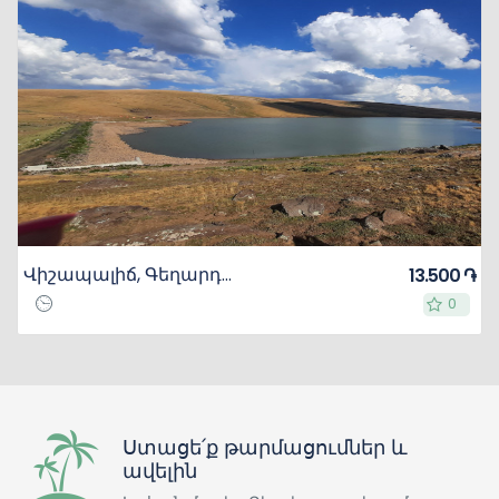
Վիշապալիճ, Գեղարդավանք, Չարենցի կամար
13.500 ֏
0
0
Ստացե՛ք թարմացումներ և
ավելին