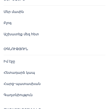
Մեր մասին
Բլոգ
Աշխատեք մեզ հետ
ՕԳՆՈՒԹՅՈՒՆ
Իմ էջը
Հետադարձ կապ
Հարց-պատասխան
Գաղտնիություն