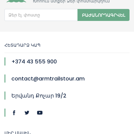
Խոհուն մտքեր Ձեր փոստարկղում
ԲԱԺԱՆՈՐԴԱԳՐՎԵԼ
ՀԵՏԱԴԱՐՁ ԿԱՊ
+374 43 555 900
contact@armtrailstour.am
Երվանդ Քոչար 19/2
ՄԵՐ ՄԱՍԻՆ