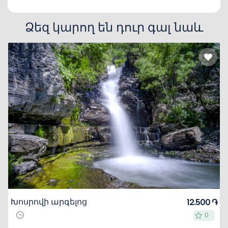
Ձեզ կարող են դուր գալ նաև
Խոսրովի արգելոց
12.500 ֏
0
0